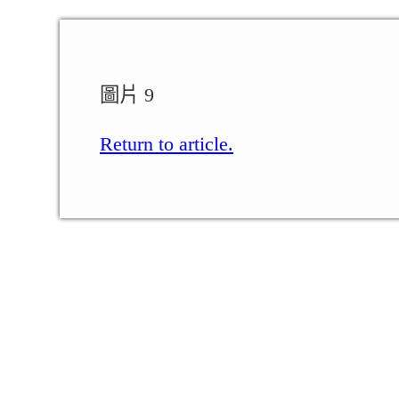
圖片 9
Return to article.