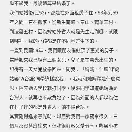
坳不過我，最後總算是結婚了。
我們結婚後(民53)，都是在外面租房子住，53年到59
年之間一直在搬家，從新生南路、泰山、龍華三村、
到凌雲五村，因為嫁給外省人就是先生走到哪，就跟
到哪裡，我的小孩都是在不同地方生下的。
一直到民國59年，我們跟朋友借錢頂了憲光的房子，
當時搬來我已經有三個女兒，兒子是在憲光出生的，
記得有一天女兒放學回來，問我：「媽媽，什麼叫”虎
姑婆”?(台語)同學這樣說我」，我就和她解釋是什麼意
思，隔天她去學校就打同學，後來同學知道她媽媽是
台灣人，就再也不欺負她了，因為外面的人都以為住
在村子裡的都是外省人，聽不懂台語。
其實剛搬進來憲光時，鄰居對我們一家觀察很久，三
個月都沒甚麼往來，但我很好客又愛分享，鄰居小孩