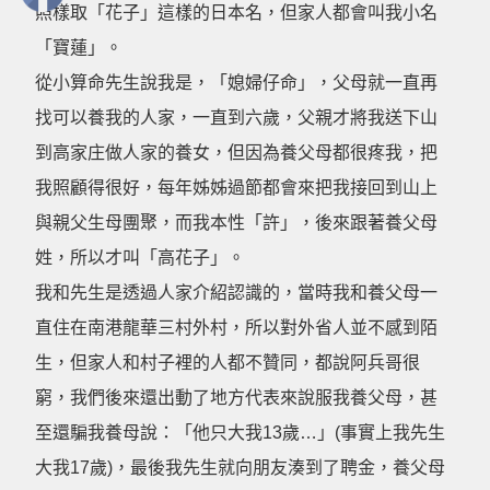
照樣取「花子」這樣的日本名，但家人都會叫我小名
「寶蓮」。
從小算命先生說我是，「媳婦仔命」，父母就一直再
找可以養我的人家，一直到六歲，父親才將我送下山
到高家庄做人家的養女，但因為養父母都很疼我，把
我照顧得很好，每年姊姊過節都會來把我接回到山上
與親父生母團聚，而我本性「許」，後來跟著養父母
姓，所以才叫「高花子」。
我和先生是透過人家介紹認識的，當時我和養父母一
直住在南港龍華三村外村，所以對外省人並不感到陌
生，但家人和村子裡的人都不贊同，都說阿兵哥很
窮，我們後來還出動了地方代表來說服我養父母，甚
至還騙我養母說：「他只大我13歲…」(事實上我先生
大我17歲)，最後我先生就向朋友湊到了聘金，養父母