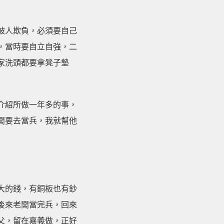
被人欺負，必須要自己
，當時要自立自強，二
家洗頭都要拿凳子墊
介紹所做一年多的事，
闆要去當兵，我就幫他
大的錢，有銅板也有鈔
後來老闆當完兵，回來
父，留在嘉義做，正好