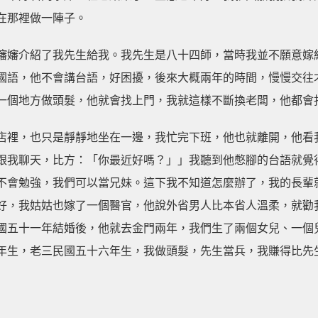
在那裡做一陣子。
嬸嬸介紹了我先生給我。我先生是八十四師，當時我並不願意嫁
國語，他不會講台語，好困擾，後來大概兩年的時間，慢慢交往
一個地方做頭髮，他就會找上門，我就這樣不斷換老闆，他都會
店裡，也只是靜靜地坐在一邊，我忙完下班，他也就離開，他看
跟我聊天，比方：「你最近好嗎？」」我聽到他憋腳的台語就覺
不會勉強，我們可以當兄妹。這下我不知道怎麼辦了，我的長輩
好，我姑姑也嫁了一個醫官，他說外省男人比本省人溫柔，就勸
國五十一年結婚後，他就去金門兩年，我們生了兩個女兒、一個
年生，老三民國五十六年生，我做頭髮，先生當兵，我賺得比先