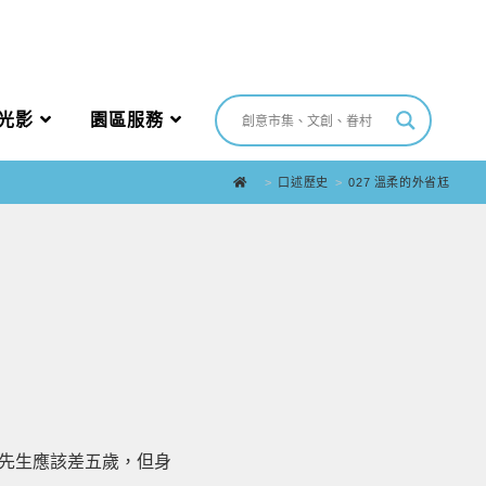
光影
園區服務
>
口述歷史
>
027 溫柔的外省尪
我先生應該差五歲，但身