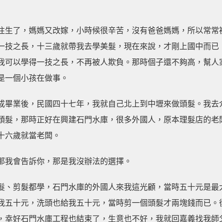
往生了，媽媽又改嫁，小時候很辛苦，沒有爸爸媽媽，所以常常
一技之長，十三歲就帶我去學美髮，現在來說，才剛上國中而已
我可以學得一技之長，不再被人欺負。那時個子還不夠高，幫人
是一個小孩在做事。
成畢業後，民國四十七年，我就自己北上到中壢來做頭髮。我去
頭髮，那時正好在興建石門水庫，很多外國人，原本理髮店的老
十六歲就當老闆。
那我會告訴你，那是我沒辦法的選擇。
髮、剪髮都學，石門水庫的外國人來我這光顧，當時五十元是最
我五十元，洗頭也給我五十元，當時剪一個頭髮才兩塊錢而已。
，幸好石門水庫工程也結束了，生意也不好，我就回嘉義找我師