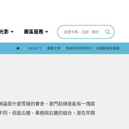
光影
園區服務
>
OBJECT
>
典藏文物
>
馬祖新村的老院子：瓜棚果樹與矮牆
無論是什麼等級的眷舍，家門前總是能有一塊庭
不同，但是瓜棚、果樹與石牆的組合，是在早期