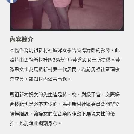
內容簡介
本物件為馬祖新村社區婦女學習交際舞蹈的影像，此
照片由馬祖新村社區36號住戶黃秀恩女士所提供。黃
秀恩女士為馬祖新村第一代居民，為前馬祖社區理事
會成員，熟知村內公共事務。
馬祖新村婦女的先生皆是將、校、尉級軍官，交際場
合技能也是必不可少的，馬祖新村社區委員會開辦交
際舞蹈課，讓婦女們在音樂的律動下展現女性的優
雅，也能藉此調劑身心。