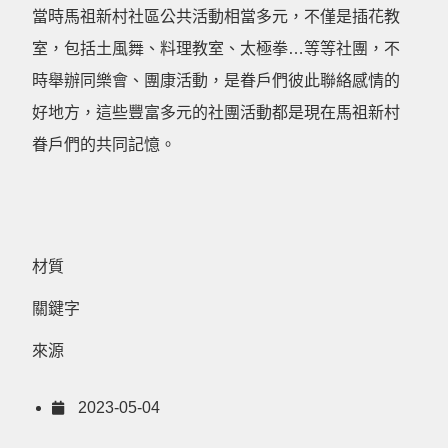
當時馬祖新村社區公共活動相當多元，不僅是插花教
室，包括土風舞、料理教室、太極拳…等等社團，不
時舉辦同樂會、團康活動，是眷戶們彼此聯絡感情的
好地方，這些豐富多元的社團活動都是現在馬祖新村
眷戶們的共同記憶。
材質
關鍵字
來源
2023-05-04