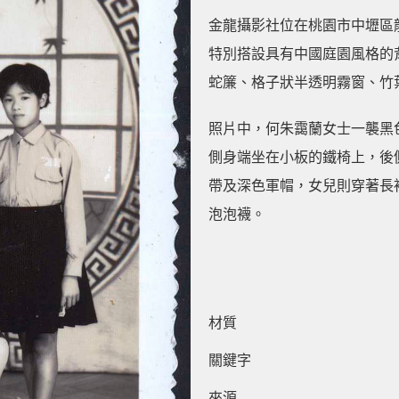
金龍攝影社位在桃園市中壢區
特別搭設具有中國庭園風格的
蛇簾、格子狀半透明霧窗、竹
照片中，何朱靄蘭女士一襲黑
側身端坐在小板的鐵椅上，後
帶及深色軍帽，女兒則穿著長
泡泡襪。
材質
關鍵字
來源