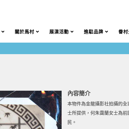
關於馬村
展演活動
進駐品牌
眷村
內容簡介
本物件為金龍攝影社拍攝的全
士所提供，何朱靄蘭女士為前
民。