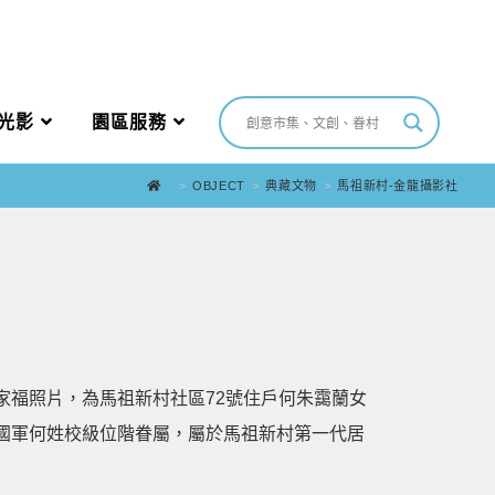
光影
園區服務
>
OBJECT
>
典藏文物
>
馬祖新村-金龍攝影社
家福照片，為馬祖新村社區72號住戶何朱靄蘭女
國軍何姓校級位階眷屬，屬於馬祖新村第一代居