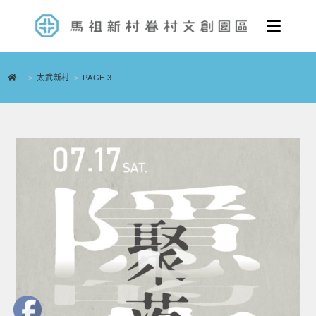
>
太武新村
>
PAGE 3