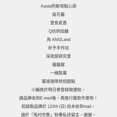
Aasta阿斯塔點心房
庭花藝
壹食貳香
Q坊烘焙舖
角 ANGLand
祈予手作坊
深夜甜研究室
貓貓屋
一緒製菓
蜜珞咖啡烘焙甜點
小編將於明日寄發錄取通知，
請品牌收到E-mail後，再進行匯款作業喲！
若錄取品牌於 12/04 (日) 尚未收到mail，
請於「馬村市集」粉專私訊留言，謝謝。