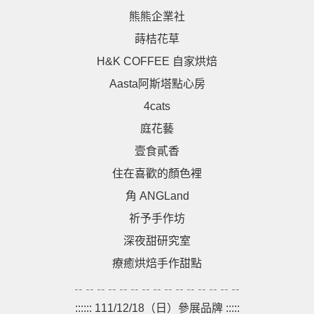
熊熊企業社
蒔桔花草
H&K COFFEE 自家烘焙
Aasta阿斯塔點心房
4cats
庭花藝
壹食貳香
住在喜歡的顏色裡
角 ANGLand
祈予手作坊
深夜甜研究室
療癒烘焙手作甜點
﹎﹎﹎﹎﹎﹎﹎﹎﹎﹎﹎﹎﹎﹎﹎
:::::: 111/12/18（日）參展品牌 :::::