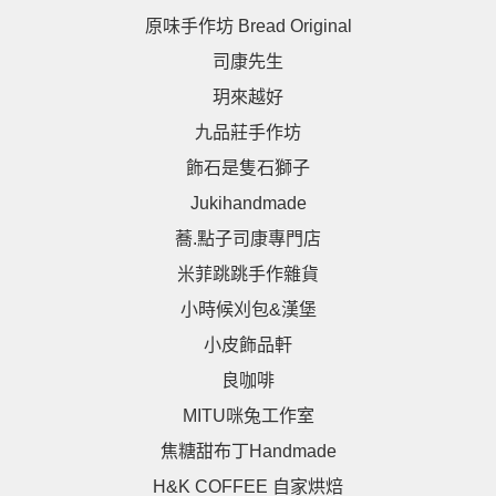
原味手作坊 Bread Original
司康先生
玥來越好
九品莊手作坊
飾石是隻石獅子
Jukihandmade
蕎.點子司康專門店
米菲跳跳手作雜貨
小時候刈包&漢堡
小皮飾品軒
良咖啡
MITU咪兔工作室
焦糖甜布丁Handmade
H&K COFFEE 自家烘焙