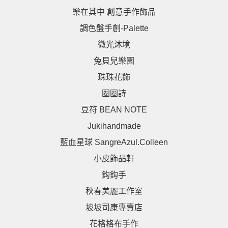
樂在其中 創意手作飾品
調色盤手創-Palette
微光沐境
兔貝兒樂園
珠珠花飾
圈圈詩
豆符 BEAN NOTE
Jukihandmade
藍血星球 SangreAzul.Colleen
小皮飾品軒
鈎鈎手
秋春美麗工作室
坡坡司康專賣店
花格格布手作