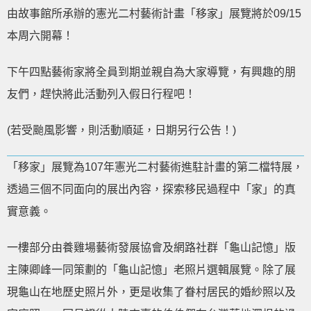
由故事館所承辦的憲光二村藝術計畫「移家」展覽將於09/15
本周六開幕！
下午四點藝術家將全員到期並親自為大家導覽，有興趣的朋
友們，趕快將此活動列入假日行程吧！
(若受颱風影響，則活動順延，日期另行公告！)
「移家」展覽為107年憲光二村藝術進駐計畫的第二檔特展，
透過三個不同面向的展出內容，探索移民過程中「家」的真
實意義。
一樓部分由養雞場藝術發展協會及網路社群「龜山記憶」版
主陳卿峰一同策劃的「龜山記憶」老照片選輯展覽。除了展
現龜山在地歷史照片外，更是收集了眷村居民的婚紗照以及