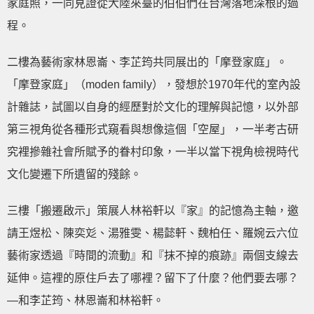
家庭照，一同見證從大陸來臺的伯伯們在台灣落地深根的過
程。
二樓為藝術家林恩崙、李芷筠共同展出的「摩登家庭」。
「摩登家庭」（moden family），發想於1970年代的室內設
計雜誌，試圖以自身的經歷對於文化的理解與記憶，以外部
第三視角從各種形式窺看與想像這個「空屋」，一半考古研
究裡摻雜社會所賦予的眷村印象，一半以當下視角檢視時代
文化變遷下所遺留的殘餘。
三樓「搬遷啟示」策展人林裕軒以『家』的記憶為主軸，邀
請王煜松、陳奕彣、湯雅雯、楊懿軒、魏柏任、羅婉云六位
藝術家透過『時間的流動』和『抹不掉的痕跡』兩個支線去
延伸。這裡的原住戶去了哪裡？留下了什麼？他們要去哪？
—和李芷筠、林恩崙和林裕軒。