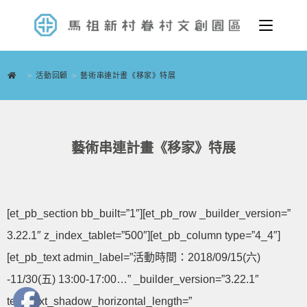
>
活動回顧
>
藝術串連計畫《移家》特展
藝術串連計畫《移家》特展
[et_pb_section bb_built=”1″][et_pb_row _builder_version=”
3.22.1″ z_index_tablet=”500″][et_pb_column type=”4_4″]
[et_pb_text admin_label=”活動時間：2018/09/15(六)
-11/30(五) 13:00-17:00…” _builder_version=”3.22.1″
text_text_shadow_horizontal_length=”