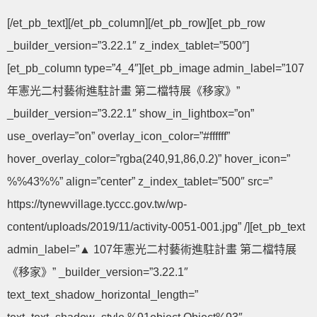
[/et_pb_text][/et_pb_column][/et_pb_row][et_pb_row
_builder_version=”3.22.1″ z_index_tablet=”500″]
[et_pb_column type=”4_4″][et_pb_image admin_label=”107
年憲光二村藝術進駐計畫 第二檔特展《移家》”
_builder_version=”3.22.1″ show_in_lightbox=”on”
use_overlay=”on” overlay_icon_color=”#ffffff”
hover_overlay_color=”rgba(240,91,86,0.2)” hover_icon=”
%%43%%” align=”center” z_index_tablet=”500″ src=”
https://tynewvillage.tyccc.gov.tw/wp-
content/uploads/2019/11/activity-0051-001.jpg” /][et_pb_text
admin_label=”▲ 107年憲光二村藝術進駐計畫 第二檔特展
《移家》” _builder_version=”3.22.1″
text_text_shadow_horizontal_length=”