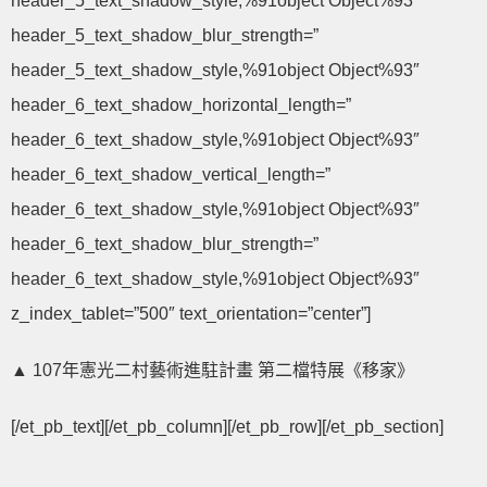
header_5_text_shadow_style,%91object Object%93″
header_5_text_shadow_blur_strength=”
header_5_text_shadow_style,%91object Object%93″
header_6_text_shadow_horizontal_length=”
header_6_text_shadow_style,%91object Object%93″
header_6_text_shadow_vertical_length=”
header_6_text_shadow_style,%91object Object%93″
header_6_text_shadow_blur_strength=”
header_6_text_shadow_style,%91object Object%93″
z_index_tablet=”500″ text_orientation=”center”]
▲ 107年憲光二村藝術進駐計畫 第二檔特展《移家》
[/et_pb_text][/et_pb_column][/et_pb_row][/et_pb_section]