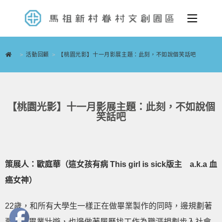
>
活動回顧
>
【桃園光影】十一月影展主題：此刻，不如說個笑話吧
【桃園光影】十一月影展主題：此刻，不如說個
笑話吧
策展人：
歐庭華
（
這女孩有病 This girl is sick版主 a.k.a 血
癌女神
）
22歲，和所有大學生一樣正在做畢業製作的同時，邊規劃著
要來場畢業壯遊，也邊做著履歷找工作為職涯規劃步入社會