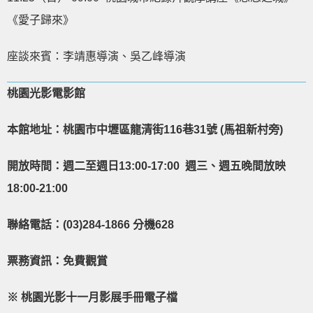
《愛子歸來》
座談來賓：李靖惠導演、吳乙峰導演
桃園光影電影館
本館地址：桃園市中壢區龍清街
116
巷
31
號
(
馬祖新村旁
)
開放時間：週二至週日13:00-17:00 週三、週五晚間放映
18:00-21:00
聯絡電話：(03)284-1866 分機628
票務資訊：免費觀賞
※ 桃園光影十一月影展手冊電子檔