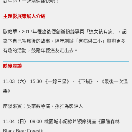
對生命，一起活個痛快吧！
主題影展策展人介紹
歐庭華，2017年罹癌後便創辦粉絲專頁「這女孩有病」，記
錄下自己罹癌後的故事。隔年創辦「
有病供三小
」舉辦更多
有趣的活動，鼓勵年輕癌友走出去。
映後座談
11.03（六） 15:30 《一線三星》、《下錨》、《最後一次溫
柔》
座談來賓：吳宗叡導演、
孫雅為
影評人
11.04（日） 09:00 桃園城市紀錄片觀摩講座
《黑熊森林
Black Bear Forest》