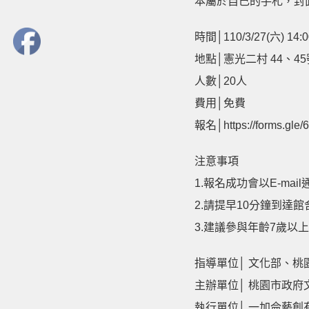
本屬於自己的手札，封
時間│110/3/27(六) 14:0
地點│憲光二村 44、45
人數│20人
費用│免費
報名│https://forms.gl
注意事項
1.報名成功會以E-mail
2.請提早10分鐘到達館
3.建議參與年齡7歲以上
指導單位│ 文化部、
主辦單位│ 桃園市政府
執行單位│ 一加侖藝創