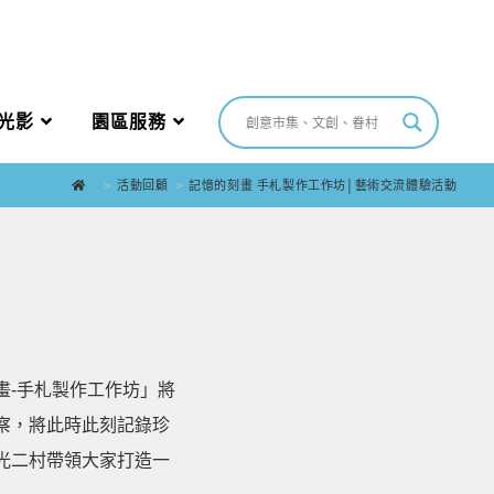
光影
園區服務
>
活動回顧
>
記憶的刻畫 手札製作工作坊│藝術交流體驗活動
畫-手札製作工作坊」將
察，將此時此刻記錄珍
憲光二村帶領大家打造一