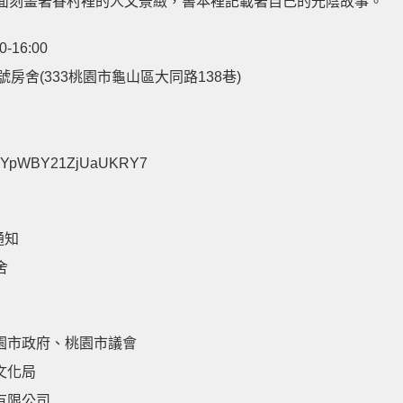
面刻畫著眷村裡的人文景緻，書本裡記載著自己的光陰故事。
0-16:00
號房舍(333桃園市龜山區大同路138巷)
e/6YpWBY21ZjUaUKRY7
通知
舍
桃園市政府、桃園市議會
文化局
有限公司