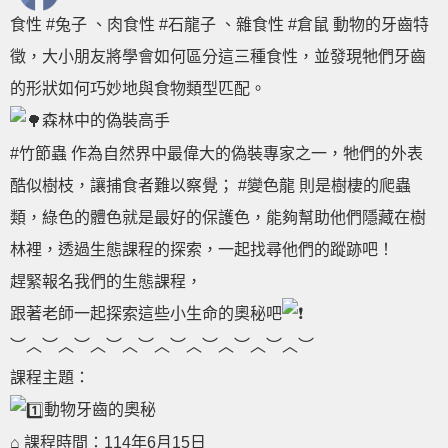
食性
#兔子
、肉食性
#石龍子
、雜食性
#倉鼠
動物的牙齒特
徵，大小朋友將學會如何區分這三種食性，並發現牠們牙齒
的形狀如何巧妙地與食物類型匹配。
森林中的偽裝高手
#竹節蟲
作為自然界中最偉大的偽裝專家之一，牠們的外表
酷似樹枝，讓捕食者難以察覺；
#變色龍
則是樹棲的爬蟲
類，綠色的體色就是最好的保護色，能夠幫助他們隱藏在樹
林裡，透過生態課程的探索，一起找尋他們的蹤跡吧！
趕緊報名我們的生態課程，
跟著老師一起探索這些小生命的奧秘吧
︶︿︶︿︶︿︶︿︶︿︶︿︶︿︶︿︶︿︶
課程主題：
動物牙齒的奧秘
⌂ 課程時間：114年6月15日