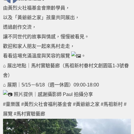
由黃烈火社福基金會樂齡學員，
以及「黃爺爺之家」孩童共同展出，
透過創作交流，
讓不同世代的故事與情感，慢慢被看見。
歡迎和家人朋友一起來馬村走走，
看看這場充滿溫度與笑容的展覽
。
⌂ 展出地點｜馬村實驗藝廊（馬祖新村眷村文創園區1-3號眷
舍）
⌂ 展期｜5/15－6/18（週一休園）09:00-18:00
照片提供｜感謝攝影師 Paul 拍攝分享
#童樂匯
#黃烈火社會福利基金會
#黃爺爺之家
#馬祖新村
#
展覽
#馬村實驗藝廊