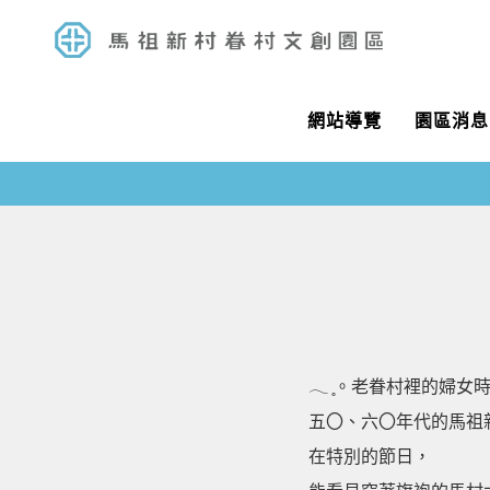
網站導覽
園區消息
𓂃 ̥。老眷村裡的婦女
五〇、六〇年代的馬祖
在特別的節日，