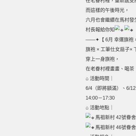
在老眷村裡，重新感受
而這樣的午後時光，
六月也會繼續在馬村發
村長報給你知
——✦【 6月 幸運旗袍
旗袍 × 工筆仕女扇子×
穿上一身旗袍，
在老眷村裡畫畫、喝茶
⌂ 活動時間｜
6/4（即將額滿）、6/12
14:00－17:30
⌂ 活動地點｜
馬祖新村 42號眷
馬祖新村 46號眷