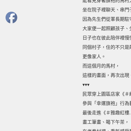
能看見穿著旗袍的馬村
坐在院子裡聊天、串門
因為先生們從軍長期駐
大家便一起照顧孩子、
日子也在彼此陪伴裡慢
同個村子，住的不只是
更像家人。
而這個月的馬村，
這樣的畫面，再次出現
▾▾▾
民眾穿上園區店家《
＃
參與「幸運旗袍」行為
最後走進《
＃雅趣紅樓
畫工筆畫、喝下午茶，