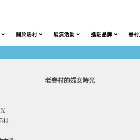
關於馬村
展演活動
進駐品牌
眷村
老眷村的婦女時光
時光
新村，