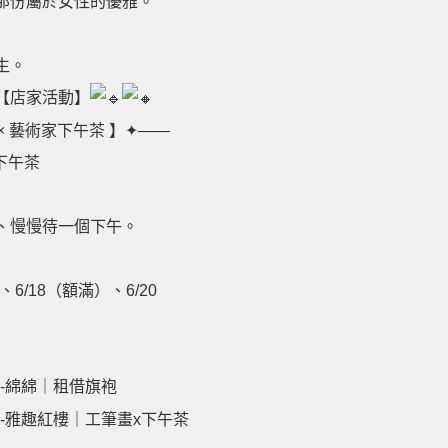
那份屬於女性的優雅。
生。
【店家活動】
 × 藝術家下午茶 】✦——
 下午茶
、慢慢待一個下午。
、6/18（額滿）、6/20
舍-綿綿｜租借旗袍
舍-雅趣紅樓｜工筆畫x下午茶