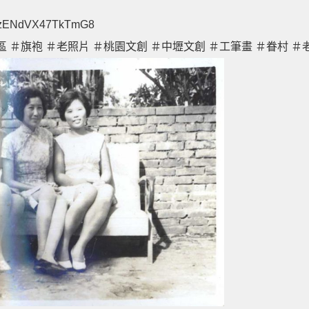
4YLzENdVX47TkTmG8
區
＃旗袍
＃老照片
＃桃園文創
＃中壢文創
＃工筆畫
＃眷村
＃