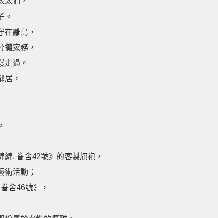
太太們，
子。
守在離島，
分攤家務，
慢走過。
鄰居，
。
綿綿
. 眷舍42號》的客製旗袍，
藝術活動；
. 眷舍46號》，