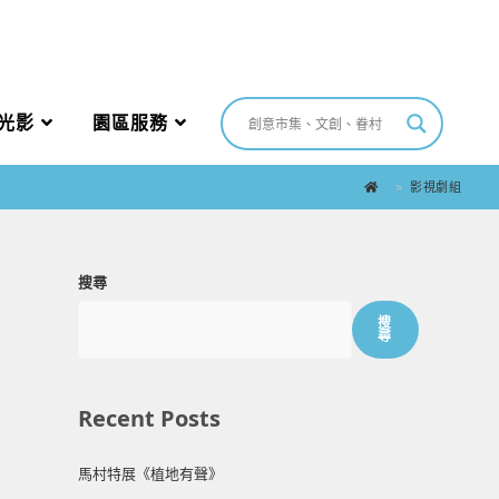
光影
園區服務
>
影視劇組
搜尋
搜
尋
Recent Posts
馬村特展《植地有聲》