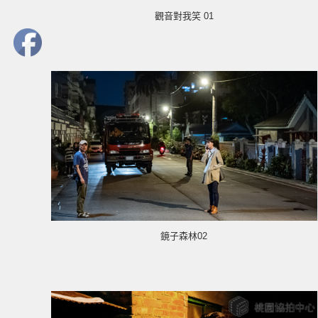
觀音對我笑 01
鏡子森林02